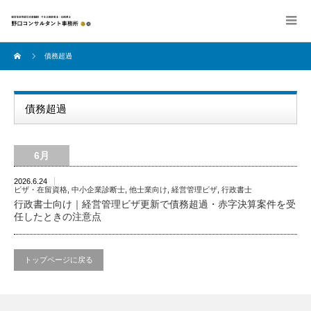
債務超過
債務超過
6月
2026.6.24
ビザ・在留資格
,
中小企業診断士
,
他士業向け
,
経営管理ビザ
,
行政書士
行政書士向け｜経営管理ビザ更新で債務超過・赤字決算案件を受
任したときの注意点
トップページに戻る